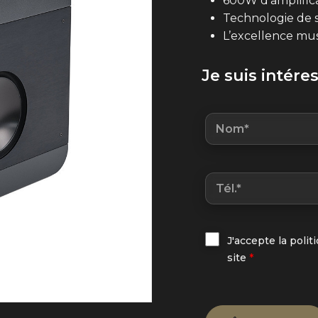
600W d’amplifica
Technologie de s
L’excellence mu
Je suis intére
J'accepte la polit
site
*