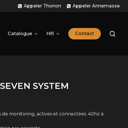
Appeler Thonon
Appeler Annemasse
sear
Catalogue
Hifi
C
o
n
t
a
c
t
O SEVEN SYSTEM
s de monitoring, actives et connectées. 40hz à