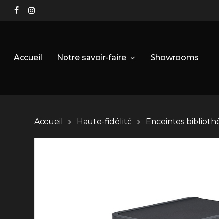
Skip
facebook
instagram
to
main
content
Notre savoir-faire
Accueil
Showrooms
Accueil
Haute-fidélité
Enceintes bibliot