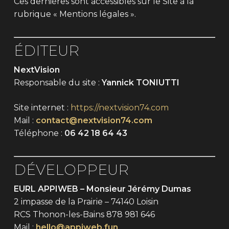
Ces dernières sont accessibles sur le Site à la
rubrique « Mentions légales ».
ÉDITEUR
NextVision
Responsable du site :
Yannick TONIUTTI
Site internet :
https://nextvision74.com
Mail :
contact@nextvision74.com
Téléphone :
06 42 18 64 43
DÉVELOPPEUR
EURL APPIWEB – Monsieur Jérémy Dumas
2 impasse de la Prairie – 74140 Loisin
RCS Thonon-les-Bains 878 981 646
Mail :
hello@appiweb.fun