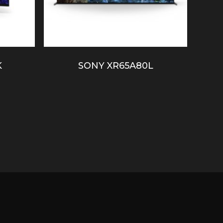
K
SONY XR65A80L