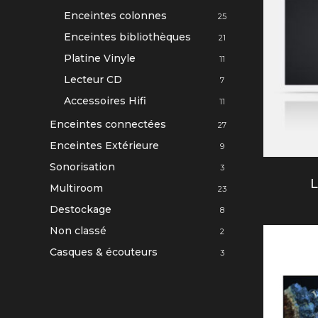
Enceintes colonnes
25
Enceintes bibliothèques
21
Platine Vinyle
11
Lecteur CD
7
Accessoires Hifi
11
Enceintes connectées
27
Enceintes Extérieure
9
Sonorisation
3
L
Multiroom
23
Destockage
8
Non classé
2
Casques & écouteurs
3