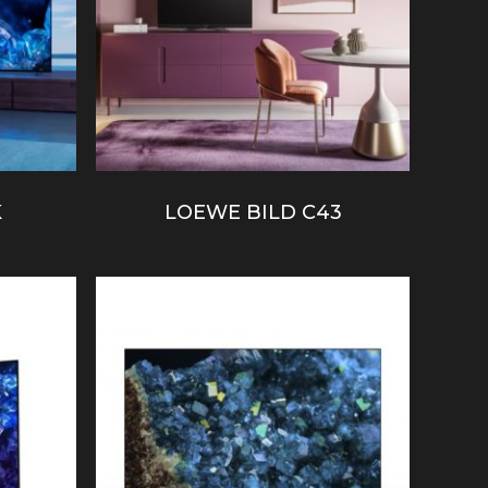
K
LOEWE BILD C43