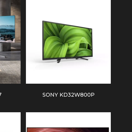
prix
croissant
7
SONY KD32W800P