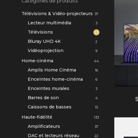
Catégories de produits
Télévisions & Vidéo-projecteurs
37
Lecteur multimédia
3
Télévisions
23
Bluray UHD 4K
2
Vidéoprojection
9
Home-cinéma
44
Amplis Home Cinéma
16
Enceintes home-cinéma
6
Enceintes murales
3
Barres de son
4
Caissons de basses
15
Haute-fidélité
133
Amplificateurs
37
DAC et lecteurs réseau
22