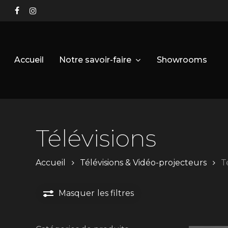
Skip
facebook
instagram
to
main
content
Notre savoir-faire
Accueil
Showrooms
Télévisions
Accueil
Télévisions & Vidéo-projecteurs
T
Masquer
les filtres