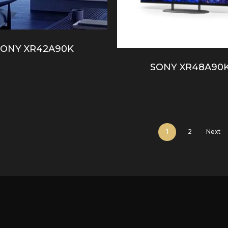
SONY XR42A90K
SONY XR48A90
1
2
Next