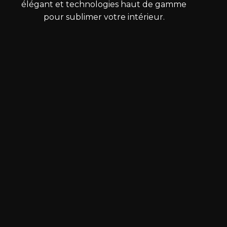
élégant et technologies haut de gamme
pour sublimer votre intérieur.
Contactez-nous :
Annemasse :
+33 4 50 36 37 88
33 Rue de la Résistance - 74100 Annemasse
Envoyer un mail
Thonon :
+33 4 50 73 38 05