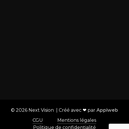
15b R. de l'Europe 2 - 74200 Thonon-les-Bains
Envoyer un mail
Liens utiles :
Boutique
Configurateur salle de cinéma
Showrooms
Aménagement et mobilier
Contact
©
2026
Next Vision | Créé avec ❤ par
Appiweb
CGU
Mentions légales
Politique de confidentialité