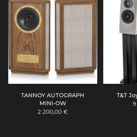
TANNOY AUTOGRAPH
T&T Jo
MINI-OW
9
2 200,00
€