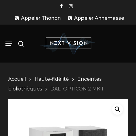
Skip
facebook
instagram
to
Appeler Thonon
Appeler Annemasse
main
content
search
Menu
Accueil
Haute-fidélité
Enceintes
bibliothèques
DALI OPTICON 2 MKII