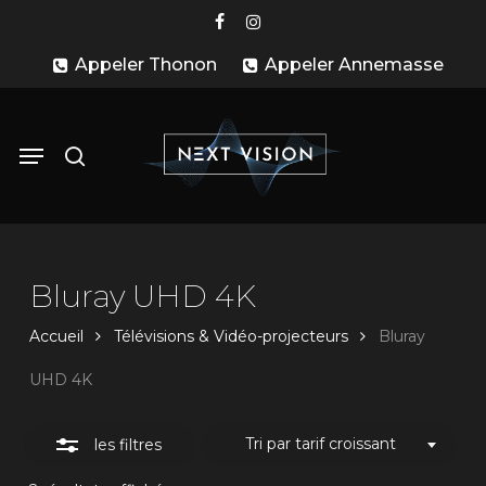
Skip
facebook
instagram
to
Close
Appeler Thonon
Appeler Annemasse
main
Filters
content
search
Menu
Bluray UHD 4K
Accueil
Télévisions & Vidéo-projecteurs
Bluray
UHD 4K
Tri par tarif croissant
les filtres