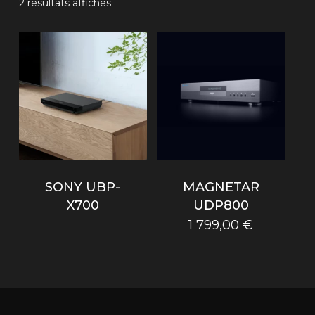
Trié
2 résultats affichés
par
prix
croissant
SONY UBP-
MAGNETAR
X700
UDP800
1 799,00
€