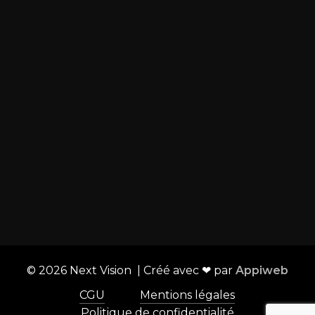
15b R. de l'Europe 2 - 74200 Thonon-les-Bains
Envoyer un mail
Liens utiles :
Boutique
Configurateur salle de cinéma
Showrooms
Aménagement et mobilier
Contact
©
2026
Next Vision | Créé avec ❤ par
Appiweb
CGU
Mentions légales
Politique de confidentialité