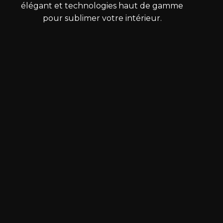
élégant et technologies haut de gamme
pour sublimer votre intérieur.
Contactez-nous :
Annemasse :
+33 4 50 36 37 88
33 Rue de la Résistance - 74100 Annemasse
Envoyer un mail
Thonon :
+33 4 50 73 38 05