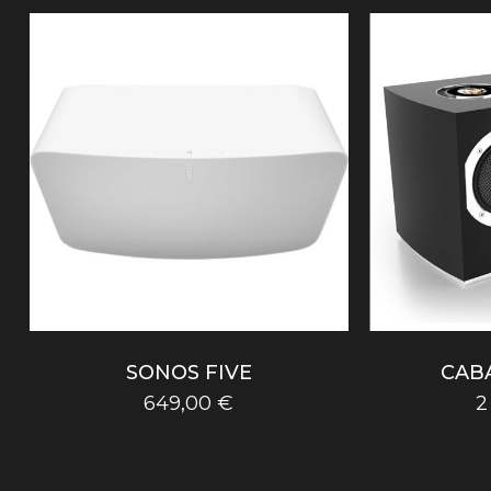
SONOS FIVE
CAB
649,00
€
2