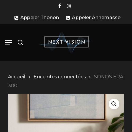
Skip
facebook
instagram
to
Appeler Thonon
Appeler Annemasse
main
content
search
Menu
Accueil
Enceintes connectées
SONOS ERA
300