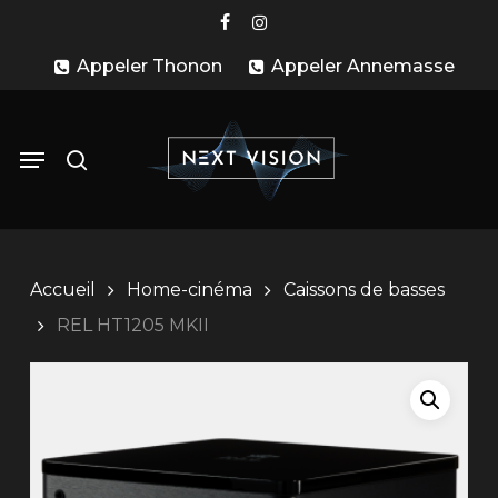
Skip
facebook
instagram
to
Appeler Thonon
Appeler Annemasse
main
content
search
Menu
Accueil
Home-cinéma
Caissons de basses
REL HT1205 MKII