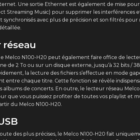
ernet. Une sortie Ethernet est également de mise pour 
ect Streaming Music) pour supprimer les interférences e
synchronisés avec plus de précision et son filtrés pour r
étaillée.
r réseau
e Melco N100-H20 peut également faire office de lecteur
erne de 2 To ou sur un disque externe, jusqu’à 32 bits / 3
idement, la lecture des fichiers s’effectue en mode gape
entre chaque titre. Cette fonction se révèle indispens
r les albums de concerts. En outre, le lecteur réseau M
r que vous puissiez profiter de toutes vos playlist et m
partir du Melco N100-H20.
 USB
oute des plus précises, le Melco N100-H20 fait uniqueme