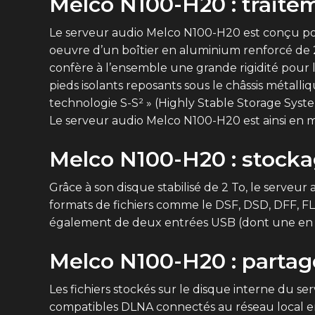
Melco N100-H20 : traite
Le serveur audio Melco N100-H20 est conçu pou
oeuvre d’un boîtier en aluminium renforcé de 2
confère à l’ensemble une grande rigidité pour li
pieds isolants reposants sous le châssis métalliq
technologie S-S² » (Highly Stable Storage Syst
Le serveur audio Melco N100-H20 est ainsi en m
Melco N100-H20 : stocka
Grâce à son disque stabilisé de 2 To, le serveu
formats de fichiers comme le DSF, DSD, DFF, FL
également de deux entrées USB (dont une en f
Melco N100-H20 : partag
Les fichiers stockés sur le disque interne du 
compatibles DLNA connectés au réseau local en