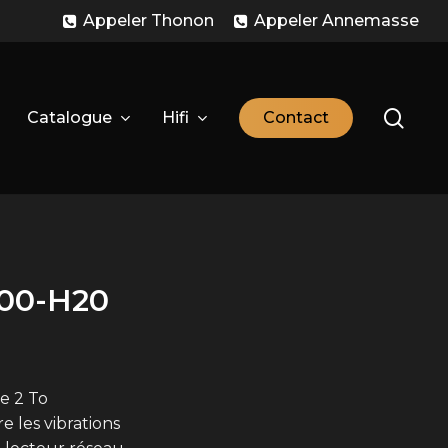
Appeler Thonon
Appeler Annemasse
sear
Catalogue
Hifi
C
o
n
t
a
c
t
00-H20
e 2 To
e les vibrations