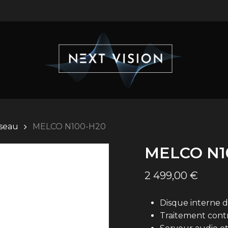
éseau
MELCO N100-H20
MELCO N1
2 499,00
€
Disque interne d
Traitement contr