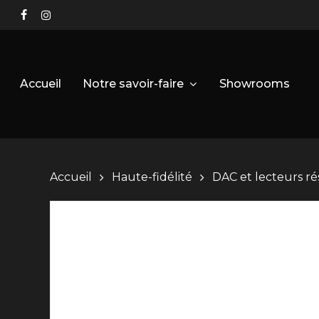
Skip
facebook
instagram
to
main
content
Notre savoir-faire
Accueil
Showrooms
Accueil
Haute-fidélité
DAC et lecteurs r