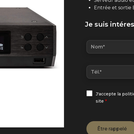
Serveur audio et
Entrée et sortie
Je suis intére
J'accepte la polit
site
*