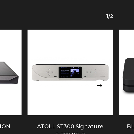
1/2
ION
ATOLL ST300 Signature
B