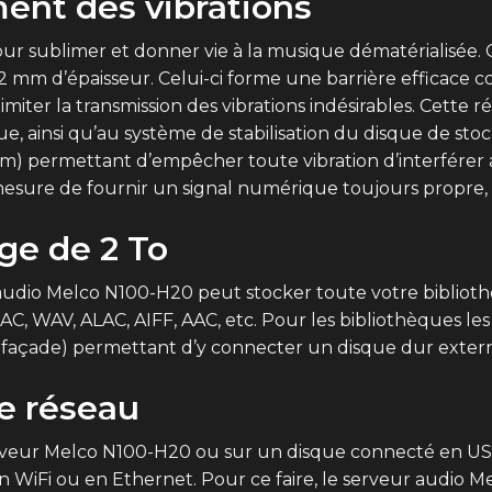
ment des vibrations
r sublimer et donner vie à la musique dématérialisée.
 mm d’épaisseur. Celui-ci forme une barrière efficace c
miter la transmission des vibrations indésirables. Cette 
ue, ainsi qu’au système de stabilisation du disque de stoc
em) permettant d’empêcher toute vibration d’interférer a
esure de fournir un signal numérique toujours propre, s
ge de 2 To
r audio Melco N100-H20 peut stocker toute votre bibliothè
AC, WAV, ALAC, AIFF, AAC, etc. Pour les bibliothèques l
açade) permettant d’y connecter un disque dur extern
e réseau
serveur Melco N100-H20 ou sur un disque connecté en USB
 WiFi ou en Ethernet. Pour ce faire, le serveur audio 