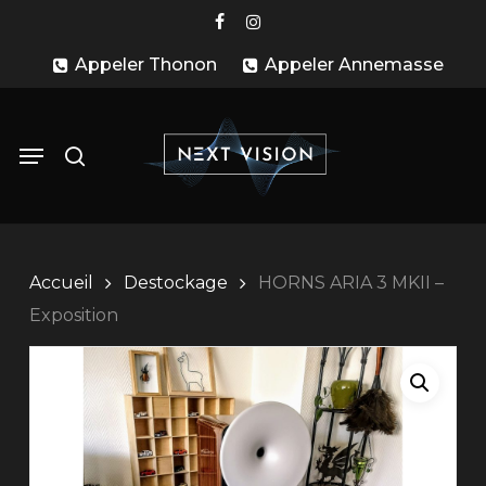
Skip
facebook
instagram
to
Appeler Thonon
Appeler Annemasse
main
content
search
Menu
Accueil
Destockage
HORNS ARIA 3 MKII –
Exposition