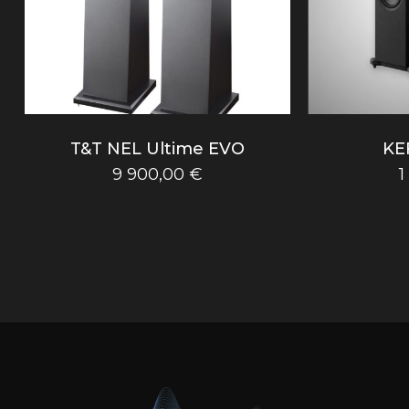
T&T NEL Ultime EVO
KE
9 900,00
€
1