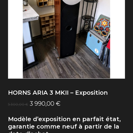
HORNS ARIA 3 MKII – Exposition
Le
Le
3 990,00
€
5 300,00
€
prix
prix
Modèle d’exposition en parfait état,
initial
actuel
garantie comme neuf à partir de la
était :
est :