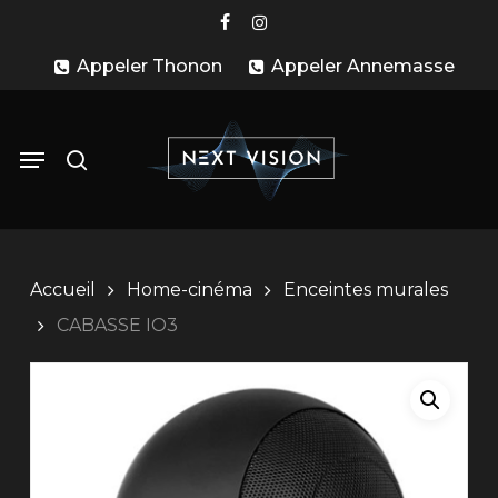
Skip
facebook
instagram
to
Appeler Thonon
Appeler Annemasse
main
content
search
Menu
Accueil
Home-cinéma
Enceintes murales
CABASSE IO3