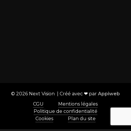
Liens utiles :
Boutique
Configurateur salle de cinéma
Showrooms
Aménagement et mobilier
Contact
©
2026
Next Vision | Créé avec ❤ par
Appiweb
CGU
Mentions légales
Politique de confidentialité
Cookies
Plan du site