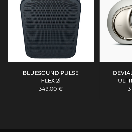
BLUESOUND PULSE
DEVIA
FLEX 2i
ULTI
349,00
€
3