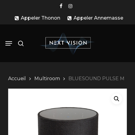
Skip
facebook
instagram
to
Appeler Thonon
Appeler Annemasse
main
content
search
Menu
Accueil
Multiroom
BLUESOUND PULSE M