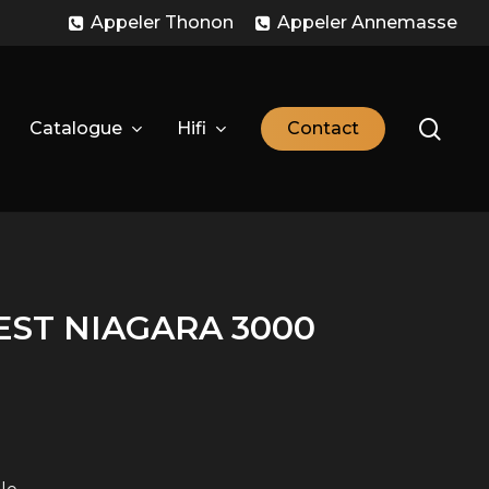
Appeler Thonon
Appeler Annemasse
sear
Catalogue
Hifi
C
o
n
t
a
c
t
ST NIAGARA 3000