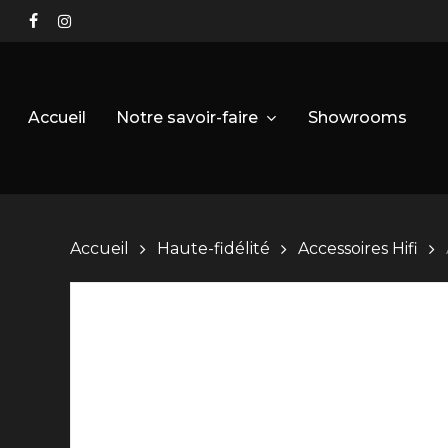
Skip
facebook
instagram
to
main
content
Notre savoir-faire
Accueil
Showrooms
Accueil
Haute-fidélité
Accessoires Hifi