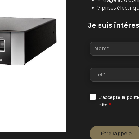
Filtrage audioph
7 prises électriq
Je suis intére
J'accepte la polit
site
*